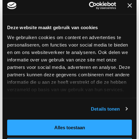
vak, ondernemerschap en promotie van het
ambacht. Speciaal voor onze leden hebben wij
Deze website maakt gebruik van cookies
de VISscan ontwikkeld.
We gebruiken cookies om content en advertenties te
personaliseren, om functies voor social media te bieden
Lees verder
en om ons websiteverkeer te analyseren. Ook delen we
informatie over uw gebruik van onze site met onze
partners voor social media, adverteren en analyse. Deze
partners kunnen deze gegevens combineren met andere
Communicatie
informatie die u aan ze heeft verstrekt of die ze hebben
verzameld op basis van uw gebruik van hun services.
Leden ontvangen actuele informatie via de
tweewekelijkse digitale nieuwsbrief. Vier keer per
jaar wordt een uitgave van De Visspecialist
Details tonen
uitgebracht. Een eigen magazine met belangrijke
informatie, inspiratie en advies. Ook op sociale
Alles toestaan
media houden we je up to date. Nieuw bij VNV is de