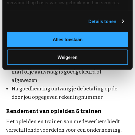
verzameld op basis van uw gebruik van hun services.
kopie factuur en kopie
diploma/certificaat/rijbewijs.
Mail het ingevulde formulier en documenten
Details tonen
naar
info@visspecialisten.nl
Binnen enkele werkdagen ontvang je een
Alles toestaan
ontvangstbevestiging per e-mail en wordt je
aanvraag in behandeling genomen.
Weigeren
Na de beoordeling ontvang je een bericht per e-
mail of je aanvraag is goedgekeurd of
afgewezen.
Na goedkeuring ontvang je de betaling op de
door jou opgegeven rekeningnummer.
Rendement van opleiden & trainen
Het opleiden en trainen van medewerkers biedt
verschillende voordelen voor een onderneming.