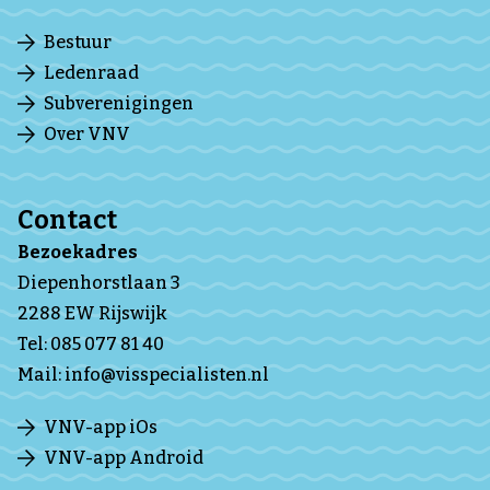
Bestuur
Ledenraad
Subverenigingen
Over VNV
Contact
Bezoekadres
Diepenhorstlaan 3
2288 EW Rijswijk
Tel:
085 077 81 40
Mail:
info@visspecialisten.nl
VNV-app iOs
VNV-app Android