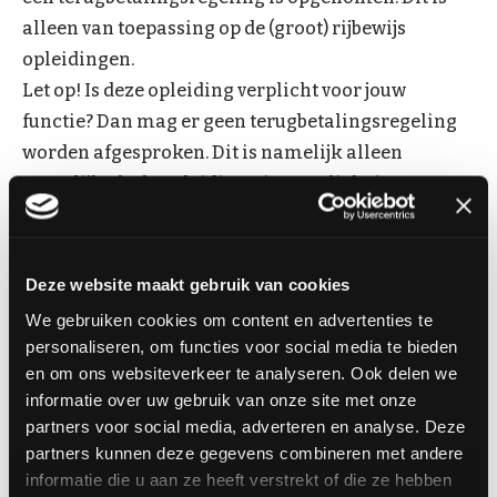
alleen van toepassing op de (groot) rijbewijs
opleidingen.
Let op! Is deze opleiding verplicht voor jouw
functie? Dan mag er geen terugbetalingsregeling
worden afgesproken. Dit is namelijk alleen
mogelijk als de opleiding niet verplicht is.
Hoe vraag je subsidie aan?
Wij zetten de stappen hieronder voor je op een rij.
Deze website maakt gebruik van cookies
We gebruiken cookies om content en advertenties te
Download en print het formulier. Dit formulier
personaliseren, om functies voor social media te bieden
heet 'Aanvraagformulier subsidies' en vindt je op
en om ons websiteverkeer te analyseren. Ook delen we
deze pagina.
informatie over uw gebruik van onze site met onze
Vul alle gegevens in die van toepassing zijn.
partners voor social media, adverteren en analyse. Deze
Verzamel de volgende documenten (welke van
partners kunnen deze gegevens combineren met andere
informatie die u aan ze heeft verstrekt of die ze hebben
toepassing zijn): kopie opleidingsovereenkomst,