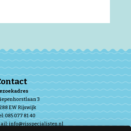
Contact
Bezoekadres
iepenhorstlaan 3
288 EW Rijswijk
el:
085 077 81 40
ail:
info@visspecialisten.nl