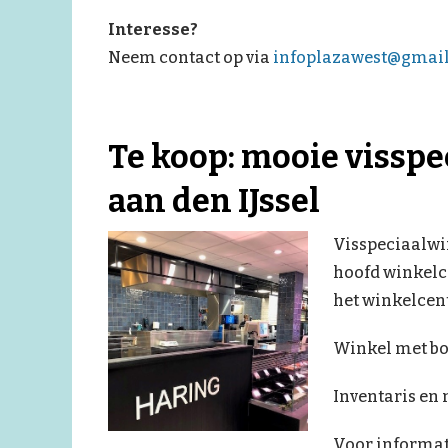
Interesse?
Neem contact op via
infoplazawest@gmai
Te koop: mooie vissp
aan den IJssel
Visspeciaalwin
hoofd winkelc
het winkelcen
Winkel met bo
Inventaris en 
Voor informat