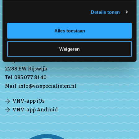
Ledenraad
Subverenigingen
Details tonen
Over VNV
Alles toestaan
Contact
Weigeren
Bezoekadres
Diepenhorstlaan 3
2288 EW Rijswijk
Tel:
085 077 81 40
Mail:
info@visspecialisten.nl
VNV-app iOs
VNV-app Android