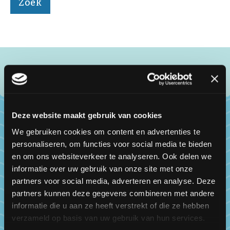
Deze website maakt gebruik van cookies
We gebruiken cookies om content en advertenties te
personaliseren, om functies voor social media te bieden
Over ons
en om ons websiteverkeer te analyseren. Ook delen we
De Vereniging van Nederlandse Visspecialisten
informatie over uw gebruik van onze site met onze
(VNV) is de landelijke brancheorganisatie voor
partners voor social media, adverteren en analyse. Deze
visspecialisten al 40 jaar lang!
partners kunnen deze gegevens combineren met andere
informatie die u aan ze heeft verstrekt of die ze hebben
Bestuur
verzameld op basis van uw gebruik van hun services.