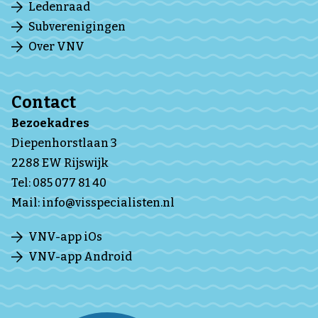
Ledenraad
Subverenigingen
Over VNV
Contact
Bezoekadres
Diepenhorstlaan 3
2288 EW Rijswijk
Tel:
085 077 81 40
Mail:
info@visspecialisten.nl
VNV-app iOs
VNV-app Android