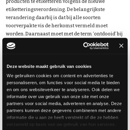
producten te etiketteren volgens de nieuwe
etiketteringsverordening. De belangrijkste
verandering daarbij is dat bij alle soorten
voorverpakte vis de herkomst vermeld moet
worden. Daarnaast moet met de term ‘ontdooid’ bij
de benaming worden aangegeven dat een product
ingevroren is geweest.
Voor niet-voorverpakte producten geldt als
Deze website maakt gebruik van cookies
aanvullende eis dat de allergeneninformatie
We gebruiken cookies om content en advertenties te
beschikbaar moet zijn. De visspecialist is verplicht
personaliseren, om functies voor social media te bieden
deze informatie inzichtelijk te maken als zijn
en om ons websiteverkeer te analyseren. Ook delen we
informatie over uw gebruik van onze site met onze
klanten hierom vragen. Er zal dus
partners voor social media, adverteren en analyse. Deze
grondstofinformatie van alle producten aanwezig
partners kunnen deze gegevens combineren met andere
moeten zijn.
informatie die u aan ze heeft verstrekt of die ze hebben
verzameld op basis van uw gebruik van hun services.
De belangrijkste wijzigingen op een rij: