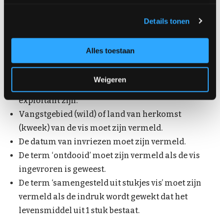
De grootte van de letters op de verpakking of het
Details tonen
etiket wordt voorgeschreven (minimaal 1,2 mm).
Allergenen in de ingrediëntenlijst moeten
Alles toestaan
opvallend worden vermeld.
Gegevens van de producent, verpakker of
Weigeren
verkoper moeten van de in de EU gevestigde
exploitant zijn.
Vangstgebied (wild) of land van herkomst
(kweek) van de vis moet zijn vermeld.
De datum van invriezen moet zijn vermeld.
De term ‘ontdooid’ moet zijn vermeld als de vis
ingevroren is geweest.
De term ‘samengesteld uit stukjes vis’ moet zijn
vermeld als de indruk wordt gewekt dat het
levensmiddel uit 1 stuk bestaat.