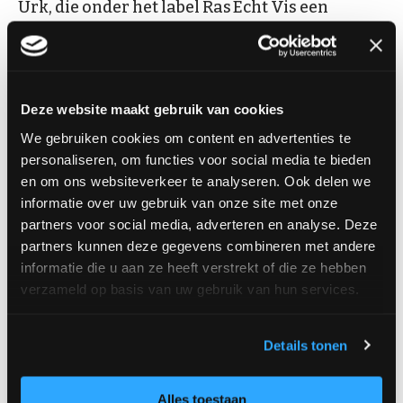
Urk, die onder het label Ras Echt Vis een
exclusief assortiment verse vis verzorgt,
specifiek gericht op visspecialisten. Met
ambachtelijke hagelnieuwe technieken wordt
Deze website maakt gebruik van cookies
alle vis handmatig gefileerd volgens hun
We gebruiken cookies om content en advertenties te
‘geheim van de smid’, waardoor de smaak,
personaliseren, om functies voor social media te bieden
sappigheid en stevige structuur behouden
en om ons websiteverkeer te analyseren. Ook delen we
informatie over uw gebruik van onze site met onze
blijven.
partners voor social media, adverteren en analyse. Deze
partners kunnen deze gegevens combineren met andere
Uit de productlijn voor visspecialisten valt onder
informatie die u aan ze heeft verstrekt of die ze hebben
meer de graatloze kabeljauwhaas uit de Noordzee,
verzameld op basis van uw gebruik van hun services.
een luxe en dik stuk; duurzaam gevangen Alaska
zalmfilet; de exclusieve zeetong die zich leent voor
Details tonen
uiteenlopende bereidingen; voorjaarsspecialiteit
zeewolf; de zachte heilbot; zoetwater-snoekbaars
Alles toestaan