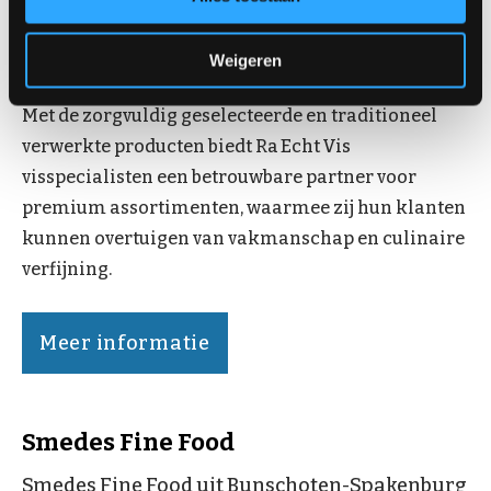
uit het IJsselmeer; en zeeduivel, met blank, zacht en
graatarm vlees – ideaal voor professionele
Weigeren
verwerking en hoogwaardige menu’s.
Met de zorgvuldig geselecteerde en traditioneel
verwerkte producten biedt Ra Echt Vis
visspecialisten een betrouwbare partner voor
premium assortimenten, waarmee zij hun klanten
kunnen overtuigen van vakmanschap en culinaire
verfijning.
Meer informatie
Smedes Fine Food
Smedes Fine Food uit Bunschoten-Spakenburg