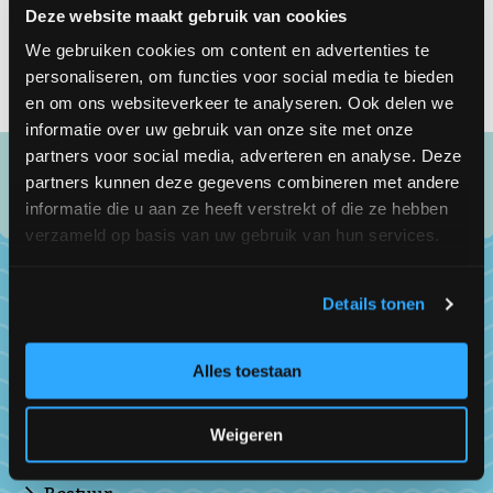
Deze website maakt gebruik van cookies
W.
www.msc.org
We gebruiken cookies om content en advertenties te
personaliseren, om functies voor social media te bieden
en om ons websiteverkeer te analyseren. Ook delen we
informatie over uw gebruik van onze site met onze
partners voor social media, adverteren en analyse. Deze
partners kunnen deze gegevens combineren met andere
informatie die u aan ze heeft verstrekt of die ze hebben
verzameld op basis van uw gebruik van hun services.
Details tonen
Over ons
Alles toestaan
De Vereniging van Nederlandse Visspecialisten
(VNV) is de landelijke brancheorganisatie voor
Weigeren
visspecialisten al 40 jaar lang!