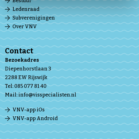
Bestuur
Ledenraad
Subverenigingen
Over VNV
Contact
Bezoekadres
Diepenhorstlaan 3
2288 EW Rijswijk
Tel:
085 077 81 40
Mail:
info@visspecialisten.nl
VNV-app iOs
VNV-app Android