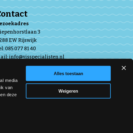
Contact
Bezoekadres
iepenhorstlaan 3
288 EW Rijswijk
el:
085 077 81 40
ail:
info@visspecialisten.nl
VNV-app iOs
Alles toestaan
VNV-app Android
ial media
ik van
Weigeren
nen deze