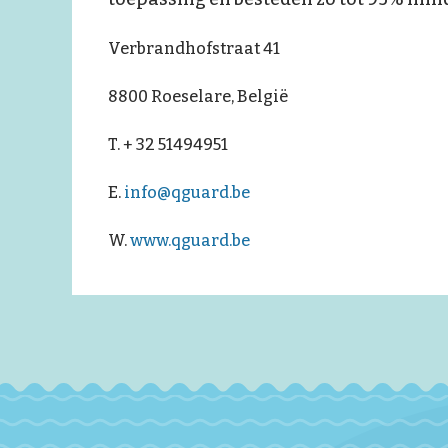
Verbrandhofstraat 41
8800 Roeselare, België
T. + 32 51494951
E.
info@qguard.be
W.
www.
qguard.be