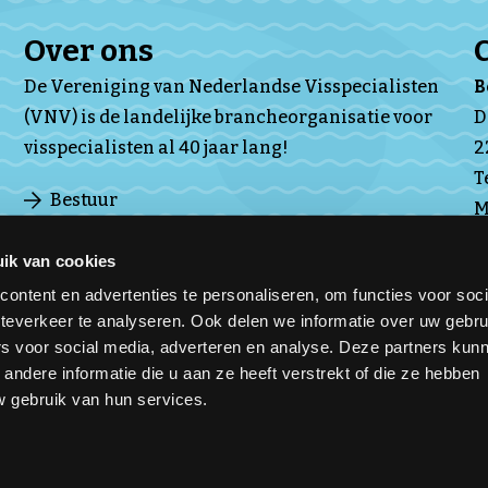
Over ons
De Vereniging van Nederlandse Visspecialisten
(VNV) is de landelijke brancheorganisatie voor
D
visspecialisten al 40 jaar lang!
2
T
Bestuur
M
Ledenraad
Subverenigingen
ik van cookies
Over VNV
ontent en advertenties te personaliseren, om functies voor soc
teverkeer te analyseren. Ook delen we informatie over uw gebru
rs voor social media, adverteren en analyse. Deze partners kun
ndere informatie die u aan ze heeft verstrekt of die ze hebben
 gebruik van hun services.
Privacy & cookies
Disclaimer
Contact