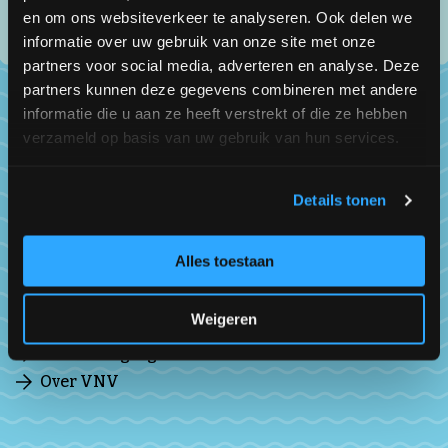
en om ons websiteverkeer te analyseren. Ook delen we
informatie over uw gebruik van onze site met onze
partners voor social media, adverteren en analyse. Deze
partners kunnen deze gegevens combineren met andere
informatie die u aan ze heeft verstrekt of die ze hebben
verzameld op basis van uw gebruik van hun services.
Over ons
De Vereniging van Nederlandse Visspecialisten
Details tonen
(VNV) is de landelijke brancheorganisatie voor
visspecialisten al 40 jaar lang!
Alles toestaan
Bestuur
Weigeren
Ledenraad
Subverenigingen
Over VNV