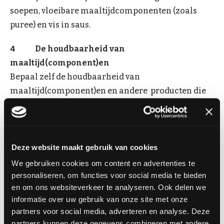
soepen, vloeibare maaltijdcomponenten (zoals
puree) en vis in saus.
4 De houdbaarheid van
maaltijd(component)en
Bepaal zelf de houdbaarheid van
maaltijd(component)en en andere producten die
door de consument worden verhit. Dit geldt voor
maaltijd(component)en, sauzen, snacks,
vis(producten) en andere producten die de klant
thuis verhit en direct consumeert. De visspecialist
Deze website maakt gebruik van cookies
mag de houdbaarheidstermijn vaststellen, mits er
We gebruiken cookies om content en advertenties te
een juiste bereidingsinstructie aanwezig is
personaliseren, om functies voor social media te bieden
en om ons websiteverkeer te analyseren. Ook delen we
(effectief minimaal 75˚C in de kern). Deze
informatie over uw gebruik van onze site met onze
houdbaarheidstermijn wordt bepaald door
partners voor social media, adverteren en analyse. Deze
kwaliteitskenmerken zoals bederf, verkleuring of
partners kunnen deze gegevens combineren met andere