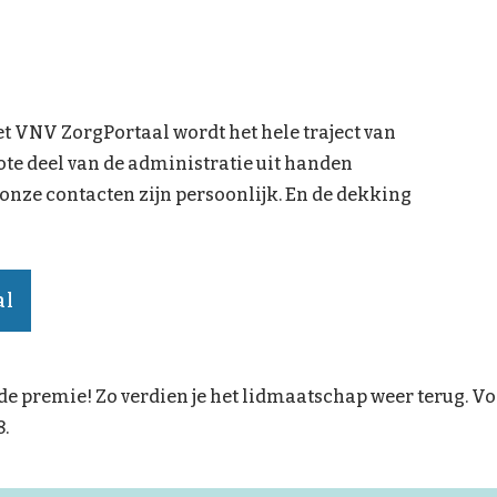
 VNV ZorgPortaal wordt het hele traject van
ote deel van de administratie uit handen
nze contacten zijn persoonlijk. En de dekking
al
p de premie! Zo verdien je het lidmaatschap weer terug. V
8.