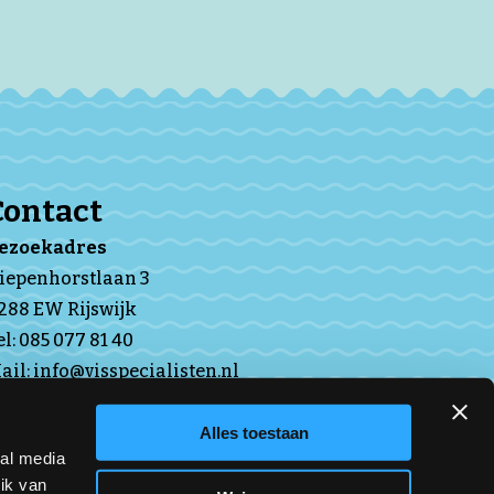
Contact
Bezoekadres
iepenhorstlaan 3
288 EW Rijswijk
el:
085 077 81 40
ail:
info@visspecialisten.nl
VNV-app iOs
Alles toestaan
VNV-app Android
ial media
ik van