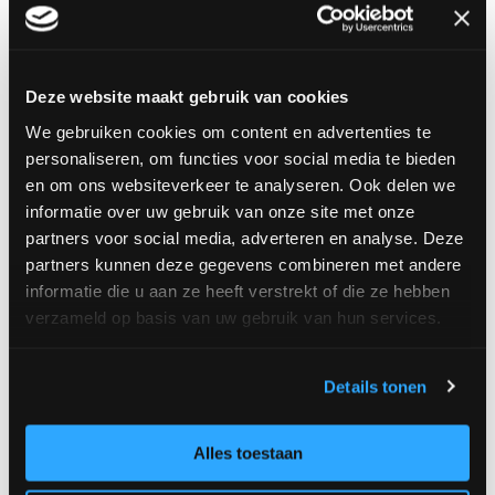
Doe mee!
Ga direct naar
samendigitaalveilig.nl/vnv
om je
aan te melden.
Deze website maakt gebruik van cookies
We gebruiken cookies om content en advertenties te
Samen Digitaal Veilig een initiatief van branche-
personaliseren, om functies voor social media te bieden
en beroepsorganisaties in samenwerking met
en om ons websiteverkeer te analyseren. Ook delen we
MKB-Nederland. Het wordt gesubsidieerd door de
informatie over uw gebruik van onze site met onze
ministeries van Justitie en Veiligheid en
partners voor social media, adverteren en analyse. Deze
partners kunnen deze gegevens combineren met andere
Economische Zaken en het Digital Trust Center.
informatie die u aan ze heeft verstrekt of die ze hebben
verzameld op basis van uw gebruik van hun services.
Ga aan de slag
Details tonen
Alles toestaan
Terug naar Ondernemerszaken