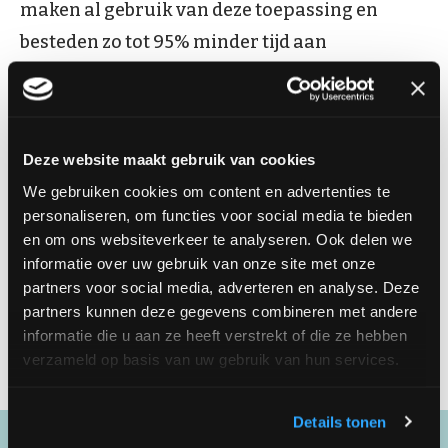
maken al gebruik van deze toepassing en
besteden zo tot 95% minder tijd aan
allergenenbeheer en onderhoud.
Verbrandhofstraat 41
Deze website maakt gebruik van cookies
8800 Roeselare, België
We gebruiken cookies om content en advertenties te
personaliseren, om functies voor social media te bieden
T. + 32 51494951
en om ons websiteverkeer te analyseren. Ook delen we
informatie over uw gebruik van onze site met onze
E.
info@qguard.be
partners voor social media, adverteren en analyse. Deze
partners kunnen deze gegevens combineren met andere
W.
www.
qguard.be
informatie die u aan ze heeft verstrekt of die ze hebben
verzameld op basis van uw gebruik van hun services.
Details tonen