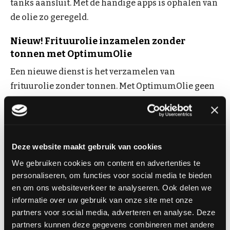
tanks aansluit. Met de handige apps is ophalen van
de olie zo geregeld.
Nieuw! Frituurolie inzamelen zonder
tonnen met OptimumOlie
Een nieuwe dienst is het verzamelen van
frituurolie zonder tonnen. Met OptimumOlie geen
zware en onhandelbare tonnen maar een
innovatief containersysteem dat de vetton
overbodig maakt. Dus geen ton meer maar een net
uitziende container die op een vaste plek in of nabij
Deze website maakt gebruik van cookies
de keuken staat. Deze container wordt zodra deze
We gebruiken cookies om content en advertenties te
bijna vol is, leeggepompt. Via de app gemakkelijk
personaliseren, om functies voor social media te bieden
te regelen of volgens een vaste planning.
en om ons websiteverkeer te analyseren. Ook delen we
informatie over uw gebruik van onze site met onze
Interesse?
partners voor social media, adverteren en analyse. Deze
partners kunnen deze gegevens combineren met andere
Whatsapp of bel Arjan op 06 4714 9975. Of mail