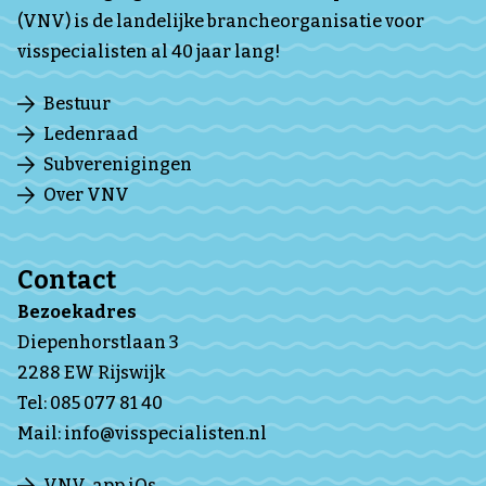
(VNV) is de landelijke brancheorganisatie voor
visspecialisten al 40 jaar lang!
Bestuur
Ledenraad
Subverenigingen
Over VNV
Contact
Bezoekadres
Diepenhorstlaan 3
2288 EW Rijswijk
Tel:
085 077 81 40
Mail:
info@visspecialisten.nl
VNV-app iOs